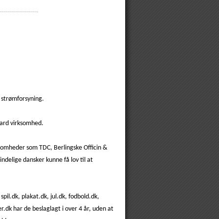
 strømforsyning.
iard virksomhed.
rksomheder som TDC, Berlingske Officin &
indelige dansker kunne få lov til at
l.dk, plakat.dk, jul.dk, fodbold.dk,
er.dk har de beslaglagt i over 4 år, uden at