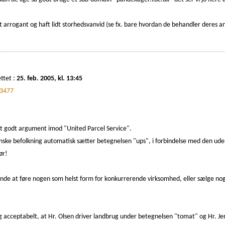
t arrogant og haft lidt storhedsvanvid (se fx. bare hvordan de behandler deres a
ttet :
25. feb. 2005, kl. 13:45
3477
 et godt argument imod "United Parcel Service".
ske befolkning automatisk sætter betegnelsen "ups", i forbindelse med den udenl
ør!
r i sinde at føre nogen som helst form for konkurrerende virksomhed, eller sælge
ing acceptabelt, at Hr. Olsen driver landbrug under betegnelsen "tomat" og Hr.