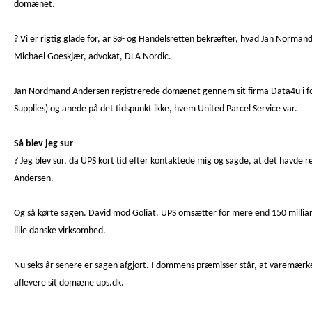
domænet.
? Vi er rigtig glade for, ar Sø- og Handelsretten bekræfter, hvad Jan Normand
Michael Goeskjær, advokat, DLA Nordic.
Jan Nordmand Andersen registrerede domænet gennem sit firma Data4u i forå
Supplies) og anede på det tidspunkt ikke, hvem United Parcel Service var.
Så blev jeg sur
? Jeg blev sur, da UPS kort tid efter kontaktede mig og sagde, at det havde r
Andersen.
Og så kørte sagen. David mod Goliat. UPS omsætter for mere end 150 millia
lille danske virksomhed.
Nu seks år senere er sagen afgjort. I dommens præmisser står, at varemærket
aflevere sit domæne ups.dk.