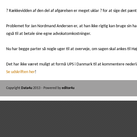
? Rækkevidden af den del af afgørelsen er meget uklar ? for at sige det pænt
Problemet for Jan Nordmand Andersen er, at han ikke rigtig kan bruge sin 
også til at betale sine egne advokatomkostninger.
Nu har begge parter så nogle uger til at overveje, om sagen skal ankes til H
Det har ikke været muligt at formå UPS i Danmark til at kommentere nederl
Se udskriften her
!
Copyright
Data4u
2013 - Powered by
editor4u